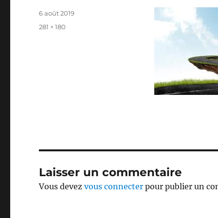
Publié
6 août 2019
le
Taille
281 × 180
réelle
Laisser un commentaire
Vous devez
vous connecter
pour publier un c