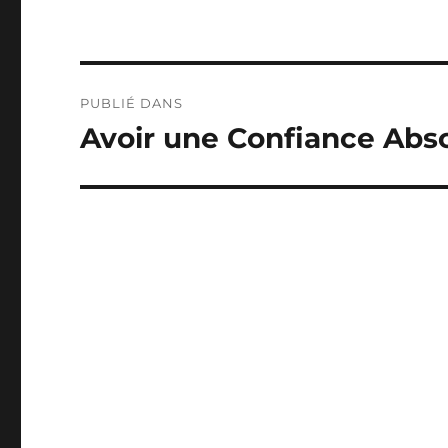
Navigation
PUBLIÉ DANS
de
Avoir une Confiance Abs
l’article