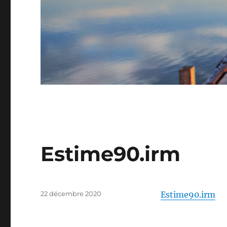
Estime90.irm
Publié
22 décembre 2020
Estime90.irm
le