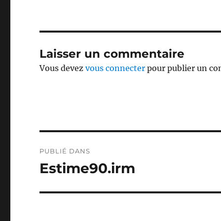
Laisser un commentaire
Vous devez
vous connecter
pour publier un c
Navigation
PUBLIÉ DANS
de
Estime90.irm
l’article