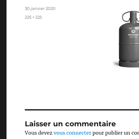
Publié
30 janvier 2020
le
Taille
225 × 225
réelle
Laisser un commentaire
Vous devez
vous connecter
pour publier un c