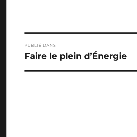
Navigation
PUBLIÉ DANS
de
Faire le plein d’Énergie
l’article