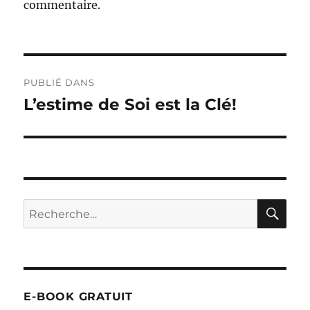
commentaire.
Navigation
PUBLIÉ DANS
de
L’estime de Soi est la Clé!
l’article
RE
Recherche
pour :
E-BOOK GRATUIT