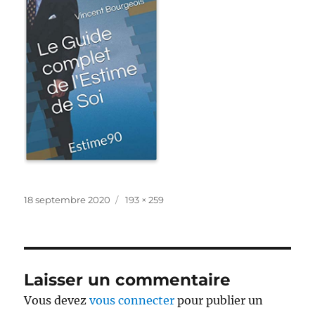
Publié
Taille
18 septembre 2020
193 × 259
le
réelle
Laisser un commentaire
Vous devez
vous connecter
pour publier un