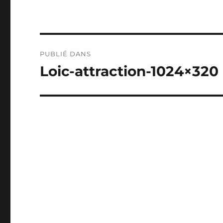
Navigation
PUBLIÉ DANS
de
Loic-attraction-1024×320
l’article