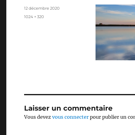
Publié
12 décembre 2020
le
Taille
1024 × 320
réelle
Laisser un commentaire
Vous devez
vous connecter
pour publier un c