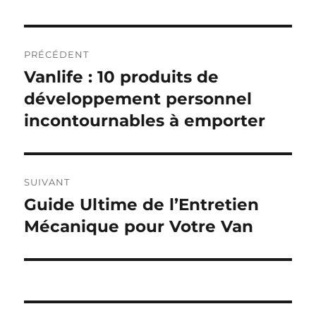
Navigation
PRÉCÉDENT
de
Vanlife : 10 produits de
Publication
précédente :
développement personnel
l’article
incontournables à emporter
SUIVANT
Guide Ultime de l’Entretien
Publication
suivante :
Mécanique pour Votre Van