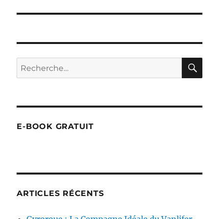
RE
Recherche
pour :
E-BOOK GRATUIT
ARTICLES RÉCENTS
Gyroroue : La Compagne Idéale du Vanlifer