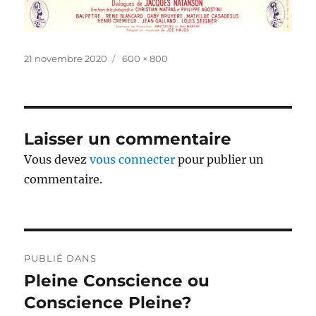
Publié
Taille
21 novembre 2020
600 × 800
le
réelle
Laisser un commentaire
Vous devez
vous connecter
pour publier un
commentaire.
Navigation
PUBLIÉ DANS
de
Pleine Conscience ou
Conscience Pleine?
l’article