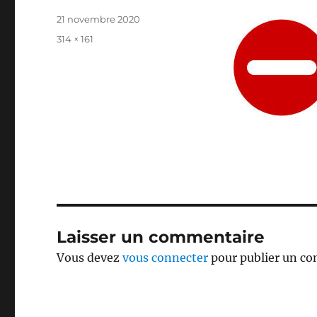
Publié
21 novembre 2020
le
Taille
314 × 161
réelle
Laisser un commentaire
Vous devez
vous connecter
pour publier un c