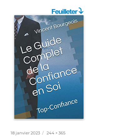
Publié
Taille
18 janvier 2023
244 × 365
le
réelle