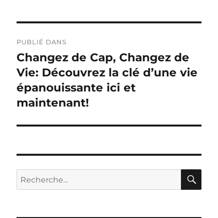
Navigation
PUBLIÉ DANS
de
Changez de Cap, Changez de
Vie: Découvrez la clé d’une vie
l’article
épanouissante ici et
maintenant!
RE
Recherche
pour :