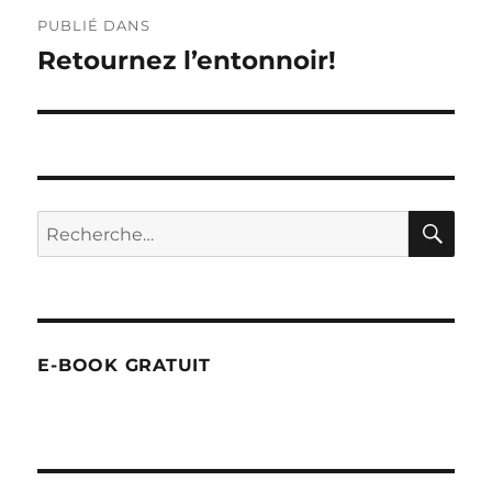
Navigation
PUBLIÉ DANS
de
Retournez l’entonnoir!
l’article
RE
Recherche
pour :
E-BOOK GRATUIT