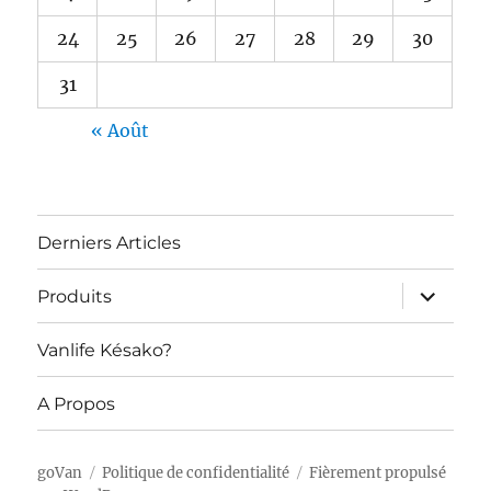
24
25
26
27
28
29
30
31
« Août
Derniers Articles
ouvrir
Produits
le
sous-
menu
Vanlife Késako?
A Propos
goVan
Politique de confidentialité
Fièrement propulsé