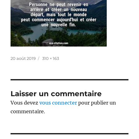
Publié
Taille
20 août 2019
310 × 163
le
réelle
Laisser un commentaire
Vous devez
vous connecter
pour publier un
commentaire.