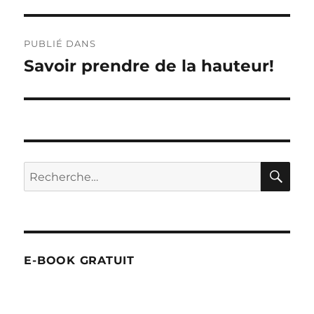
Navigation
PUBLIÉ DANS
de
Savoir prendre de la hauteur!
l’article
RE
Recherche
pour :
E-BOOK GRATUIT