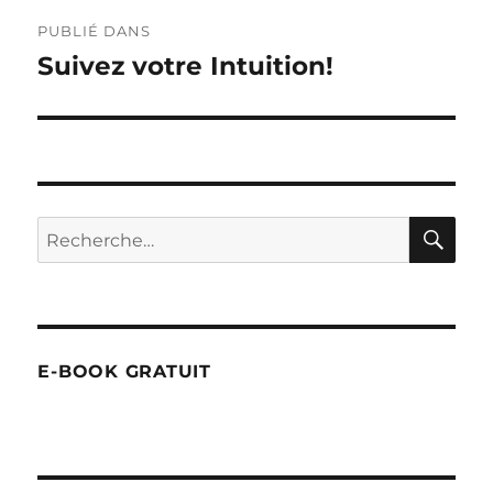
Navigation
PUBLIÉ DANS
de
Suivez votre Intuition!
l’article
RE
Recherche
pour :
E-BOOK GRATUIT