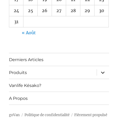
24
25
26
27
28
29
30
31
« Août
Derniers Articles
ouvrir
Produits
le
sous-
menu
Vanlife Késako?
A Propos
goVan
Politique de confidentialité
Fièrement propulsé