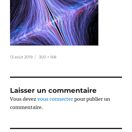
Publié
Taille
13 août 2019
300 × 168
le
réelle
Laisser un commentaire
Vous devez
vous connecter
pour publier un
commentaire.