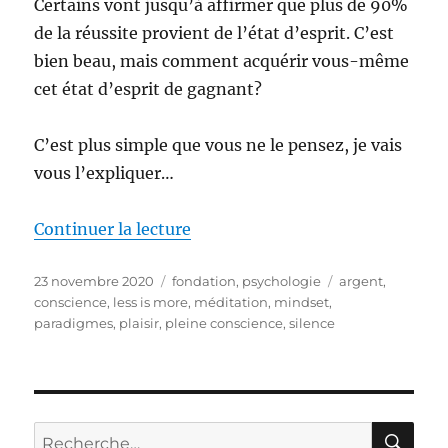
Certains vont jusqu’à affirmer que plus de 90%
de la réussite provient de l’état d’esprit. C’est
bien beau, mais comment acquérir vous-même
cet état d’esprit de gagnant?
C’est plus simple que vous ne le pensez, je vais
vous l’expliquer…
de « Pleine Conscience ou Consc
Continuer la lecture
Publié
Catégories
Étiquettes
23 novembre 2020
fondation
,
psychologie
argent
,
le
conscience
,
less is more
,
méditation
,
mindset
,
paradigmes
,
plaisir
,
pleine conscience
,
silence
RE
Recherche