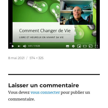
Publié
Taille
8 mai 2021
574 × 325
le
réelle
Laisser un commentaire
Vous devez
vous connecter
pour publier un
commentaire.