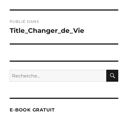
Navigation
PUBLIÉ DANS
de
Title_Changer_de_Vie
l’article
RE
Recherche
pour :
E-BOOK GRATUIT