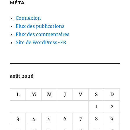
MÉTA
Connexion
Flux des publications
Flux des commentaires
Site de WordPress-FR
août 2026
L
M
M
J
V
S
D
1
2
3
4
5
6
7
8
9