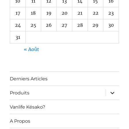
10
11
12
13
14
15
16
17
18
19
20
21
22
23
24
25
26
27
28
29
30
31
« Août
Derniers Articles
ouvrir
Produits
le
sous-
menu
Vanlife Késako?
A Propos