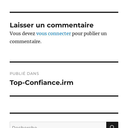
Laisser un commentaire
Vous devez
vous connecter
pour publier un
commentaire.
Navigation
PUBLIÉ DANS
de
Top-Confiance.irm
l’article
RE
Recherche