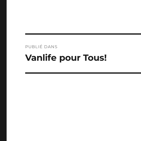
Navigation
PUBLIÉ DANS
de
Vanlife pour Tous!
l’article