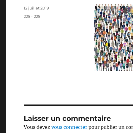
Publié
12 juillet 2019
le
Taille
225 × 225
réelle
Laisser un commentaire
Vous devez
vous connecter
pour publier un c