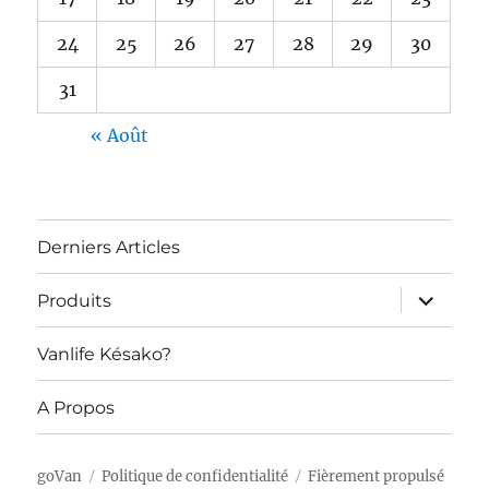
24
25
26
27
28
29
30
31
« Août
Derniers Articles
ouvrir
Produits
le
sous-
menu
Vanlife Késako?
A Propos
goVan
Politique de confidentialité
Fièrement propulsé