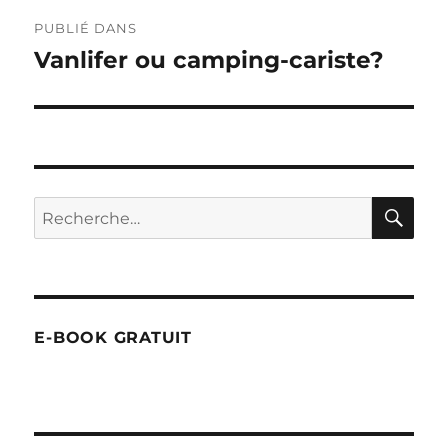
Navigation
PUBLIÉ DANS
de
Vanlifer ou camping-cariste?
l’article
RE
Recherche
pour :
E-BOOK GRATUIT