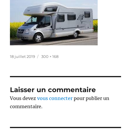
Publié
Taille
18 juillet 2019
300 × 168
le
réelle
Laisser un commentaire
Vous devez
vous connecter
pour publier un
commentaire.