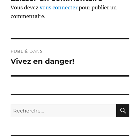
Vous devez
vous connecter
pour publier un
commentaire.
Navigation
PUBLIÉ DANS
de
Vivez en danger!
l’article
RE
Recherche
pour :