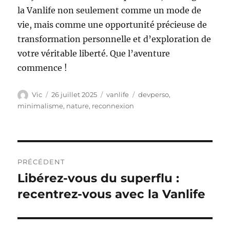
la Vanlife non seulement comme un mode de
vie, mais comme une opportunité précieuse de
transformation personnelle et d’exploration de
votre véritable liberté. Que l’aventure
commence !
Auteur
Publié
Catégories
Étiquettes
Vic
26 juillet 2025
vanlife
devperso
,
le
minimalisme
,
nature
,
reconnexion
Navigation
PRÉCÉDENT
de
Libérez-vous du superflu :
Publication
précédente :
recentrez-vous avec la Vanlife
l’article