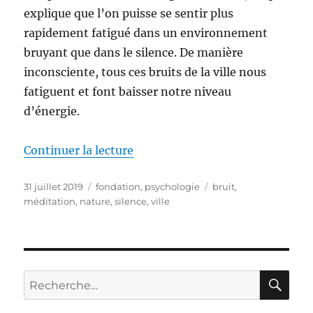
explique que l’on puisse se sentir plus
rapidement fatigué dans un environnement
bruyant que dans le silence. De manière
inconsciente, tous ces bruits de la ville nous
fatiguent et font baisser notre niveau
d’énergie.
de « Les bienfaits du silence »
Continuer la lecture
Publié
Catégories
Étiquettes
31 juillet 2019
fondation
,
psychologie
bruit
,
le
méditation
,
nature
,
silence
,
ville
RE
Recherche
pour :