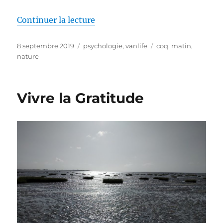
de « Le coq Maurice est votre am
Continuer la lecture
Publié
Catégories
Étiquettes
8 septembre 2019
psychologie
,
vanlife
coq
,
matin
,
le
nature
Vivre la Gratitude