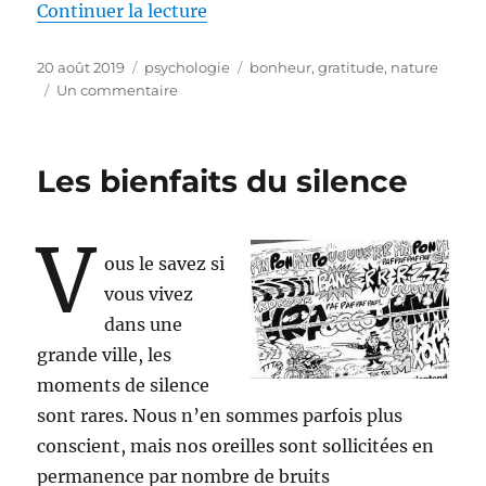
de « Vivre la Gratitude »
Continuer la lecture
Publié
Catégories
Étiquettes
20 août 2019
psychologie
bonheur
,
gratitude
,
nature
le
sur
Un commentaire
Vivre
la
Gratitude
Les bienfaits du silence
V
ous le savez si
vous vivez
dans une
grande ville, les
moments de silence
sont rares. Nous n’en sommes parfois plus
conscient, mais nos oreilles sont sollicitées en
permanence par nombre de bruits