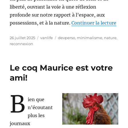
liberté, ouvrant la voie à une réflexion
profonde sur notre rapport à l’espace, aux
de «
possessions, et à la nature.
Continuer la lecture
Publié
Catégories
Étiquettes
26 juillet 2025
vanlife
devperso
,
minimalisme
,
nature
,
le
reconnexion
Le coq Maurice est votre
ami!
B
ien que
n’écoutant
plus les
journaux