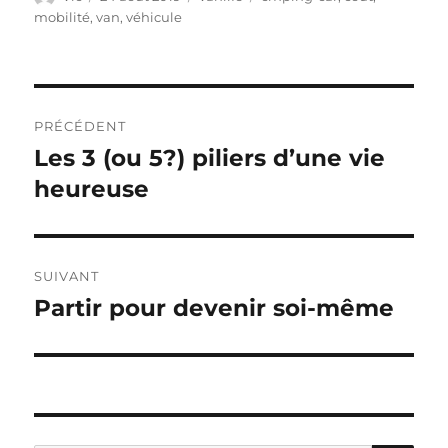
le
mobilité
,
van
,
véhicule
Navigation
PRÉCÉDENT
de
Les 3 (ou 5?) piliers d’une vie
Publication
précédente :
heureuse
l’article
SUIVANT
Partir pour devenir soi-même
Publication
suivante :