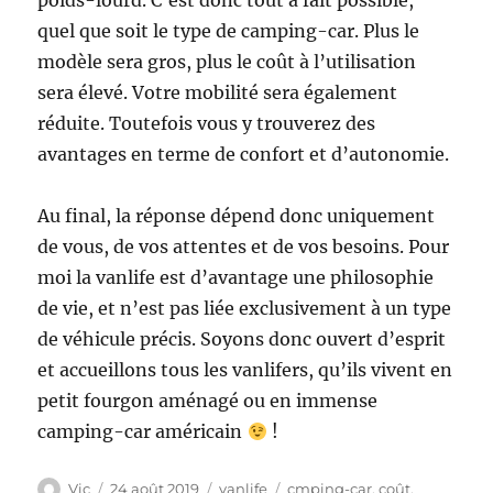
poids-lourd. C’est donc tout à fait possible,
quel que soit le type de camping-car. Plus le
modèle sera gros, plus le coût à l’utilisation
sera élevé. Votre mobilité sera également
réduite. Toutefois vous y trouverez des
avantages en terme de confort et d’autonomie.
Au final, la réponse dépend donc uniquement
de vous, de vos attentes et de vos besoins. Pour
moi la vanlife est d’avantage une philosophie
de vie, et n’est pas liée exclusivement à un type
de véhicule précis. Soyons donc ouvert d’esprit
et accueillons tous les vanlifers, qu’ils vivent en
petit fourgon aménagé ou en immense
camping-car américain
!
Auteur
Publié
Catégories
Étiquettes
Vic
24 août 2019
vanlife
cmping-car
,
coût
,