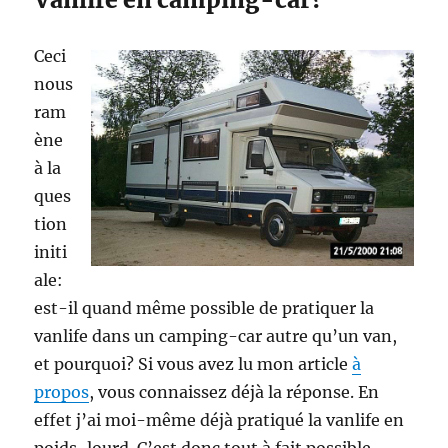
Ceci
nous
ram
ène
à la
ques
tion
initi
ale:
est-il quand même possible de pratiquer la
vanlife dans un camping-car autre qu’un van,
et pourquoi? Si vous avez lu mon article
à
propos
, vous connaissez déjà la réponse. En
effet j’ai moi-même déjà pratiqué la vanlife en